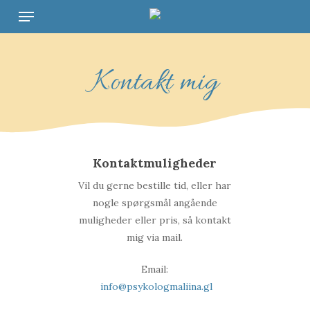
Menu
Skip
to
main
content
Kontakt mig
Kontaktmuligheder
Vil du gerne bestille tid, eller har
nogle spørgsmål angående
muligheder eller pris, så kontakt
mig via mail.
Email:
info@psykologmaliina.gl